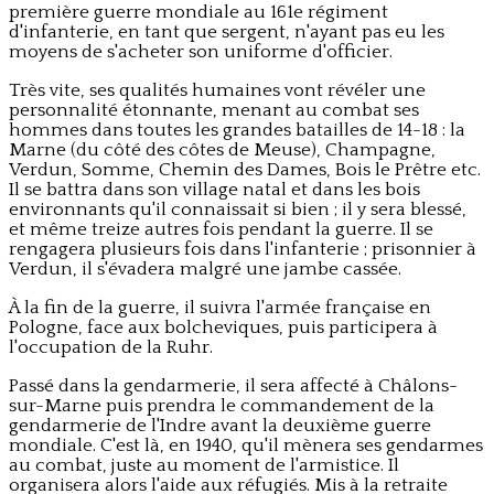
première guerre mondiale au 161e régiment
d'infanterie, en tant que sergent, n'ayant pas eu les
moyens de s'acheter son uniforme d'officier.
Très vite, ses qualités humaines vont révéler une
personnalité étonnante, menant au combat ses
hommes dans toutes les grandes batailles de 14-18 : la
Marne (du côté des côtes de Meuse), Champagne,
Verdun, Somme, Chemin des Dames, Bois le Prêtre etc.
Il se battra dans son village natal et dans les bois
environnants qu'il connaissait si bien ; il y sera blessé,
et même treize autres fois pendant la guerre. Il se
rengagera plusieurs fois dans l'infanterie ; prisonnier à
Verdun, il s'évadera malgré une jambe cassée.
À la fin de la guerre, il suivra l'armée française en
Pologne, face aux bolcheviques, puis participera à
l'occupation de la Ruhr.
Passé dans la gendarmerie, il sera affecté à Châlons-
sur-Marne puis prendra le commandement de la
gendarmerie de l'Indre avant la deuxième guerre
mondiale. C'est là, en 1940, qu'il mènera ses gendarmes
au combat, juste au moment de l'armistice. Il
organisera alors l'aide aux réfugiés. Mis à la retraite