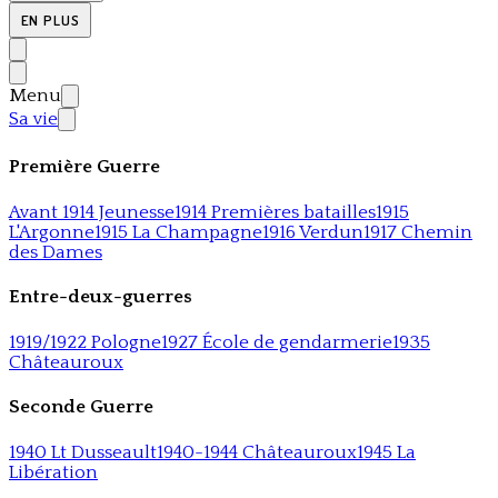
EN PLUS
Menu
Sa vie
Première Guerre
Avant 1914 Jeunesse
1914 Premières batailles
1915
L'Argonne
1915 La Champagne
1916 Verdun
1917 Chemin
des Dames
Entre-deux-guerres
1919/1922 Pologne
1927 École de gendarmerie
1935
Châteauroux
Seconde Guerre
1940 Lt Dusseault
1940-1944 Châteauroux
1945 La
Libération