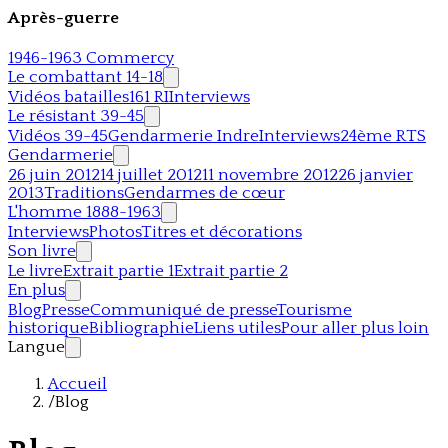
Après-guerre
1946-1963 Commercy
Le combattant 14-18
Vidéos batailles
161 RI
Interviews
Le résistant 39-45
Vidéos 39-45
Gendarmerie Indre
Interviews
24ème RTS
Gendarmerie
26 juin 2012
14 juillet 2012
11 novembre 2012
26 janvier
2013
Traditions
Gendarmes de cœur
L'homme 1888-1963
Interviews
Photos
Titres et décorations
Son livre
Le livre
Extrait partie 1
Extrait partie 2
En plus
Blog
Presse
Communiqué de presse
Tourisme
historique
Bibliographie
Liens utiles
Pour aller plus loin
Langue
Accueil
/
Blog