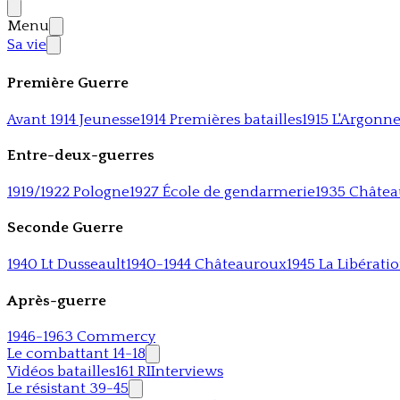
Menu
Sa vie
Première Guerre
Avant 1914 Jeunesse
1914 Premières batailles
1915 L'Argonn
Entre-deux-guerres
1919/1922 Pologne
1927 École de gendarmerie
1935 Châte
Seconde Guerre
1940 Lt Dusseault
1940-1944 Châteauroux
1945 La Libérati
Après-guerre
1946-1963 Commercy
Le combattant 14-18
Vidéos batailles
161 RI
Interviews
Le résistant 39-45