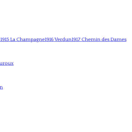
e
1915 La Champagne
1916 Verdun
1917 Chemin des Dames
auroux
on