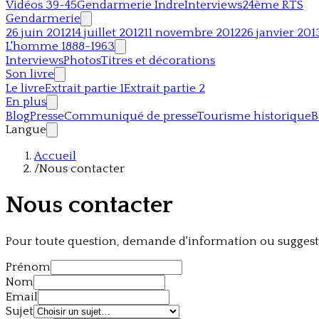
Vidéos 39-45
Gendarmerie Indre
Interviews
24ème RTS
Gendarmerie
26 juin 2012
14 juillet 2012
11 novembre 2012
26 janvier 201
L'homme 1888-1963
Interviews
Photos
Titres et décorations
Son livre
Le livre
Extrait partie 1
Extrait partie 2
En plus
Blog
Presse
Communiqué de presse
Tourisme historique
B
Langue
Accueil
/
Nous contacter
Nous contacter
Pour toute question, demande d'information ou suggestio
Prénom
Nom
Email
Sujet