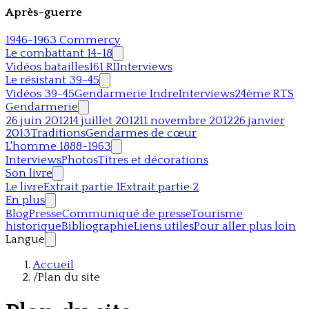
Après-guerre
1946-1963 Commercy
Le combattant 14-18
Vidéos batailles
161 RI
Interviews
Le résistant 39-45
Vidéos 39-45
Gendarmerie Indre
Interviews
24ème RTS
Gendarmerie
26 juin 2012
14 juillet 2012
11 novembre 2012
26 janvier
2013
Traditions
Gendarmes de cœur
L'homme 1888-1963
Interviews
Photos
Titres et décorations
Son livre
Le livre
Extrait partie 1
Extrait partie 2
En plus
Blog
Presse
Communiqué de presse
Tourisme
historique
Bibliographie
Liens utiles
Pour aller plus loin
Langue
Accueil
/
Plan du site