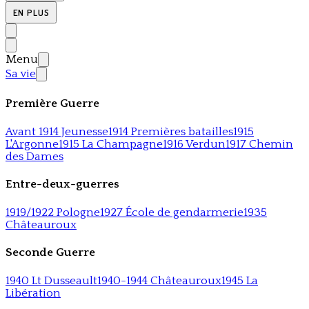
EN PLUS
Menu
Sa vie
Première Guerre
Avant 1914 Jeunesse
1914 Premières batailles
1915
L'Argonne
1915 La Champagne
1916 Verdun
1917 Chemin
des Dames
Entre-deux-guerres
1919/1922 Pologne
1927 École de gendarmerie
1935
Châteauroux
Seconde Guerre
1940 Lt Dusseault
1940-1944 Châteauroux
1945 La
Libération