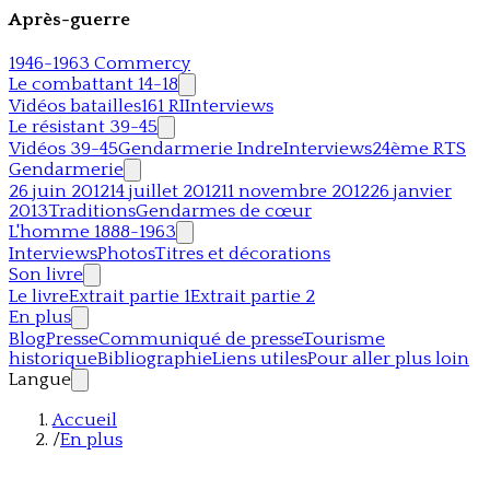
Après-guerre
1946-1963 Commercy
Le combattant 14-18
Vidéos batailles
161 RI
Interviews
Le résistant 39-45
Vidéos 39-45
Gendarmerie Indre
Interviews
24ème RTS
Gendarmerie
26 juin 2012
14 juillet 2012
11 novembre 2012
26 janvier
2013
Traditions
Gendarmes de cœur
L'homme 1888-1963
Interviews
Photos
Titres et décorations
Son livre
Le livre
Extrait partie 1
Extrait partie 2
En plus
Blog
Presse
Communiqué de presse
Tourisme
historique
Bibliographie
Liens utiles
Pour aller plus loin
Langue
Accueil
/
En plus