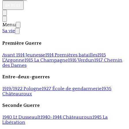
EN PLUS
Menu
Sa vie
Première Guerre
Avant 1914 Jeunesse
1914 Premières batailles
1915
L'Argonne
1915 La Champagne
1916 Verdun
1917 Chemin
des Dames
Entre-deux-guerres
1919/1922 Pologne
1927 École de gendarmerie
1935
Châteauroux
Seconde Guerre
1940 Lt Dusseault
1940-1944 Châteauroux
1945 La
Libération