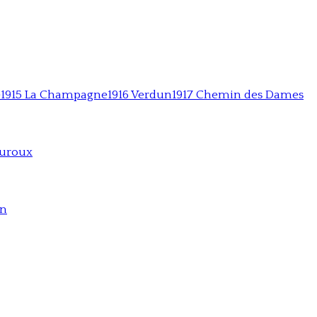
e
1915 La Champagne
1916 Verdun
1917 Chemin des Dames
auroux
on