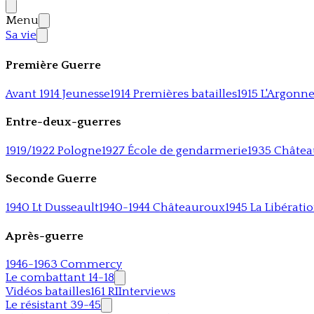
Menu
Sa vie
Première Guerre
Avant 1914 Jeunesse
1914 Premières batailles
1915 L'Argonn
Entre-deux-guerres
1919/1922 Pologne
1927 École de gendarmerie
1935 Châte
Seconde Guerre
1940 Lt Dusseault
1940-1944 Châteauroux
1945 La Libérati
Après-guerre
1946-1963 Commercy
Le combattant 14-18
Vidéos batailles
161 RI
Interviews
Le résistant 39-45