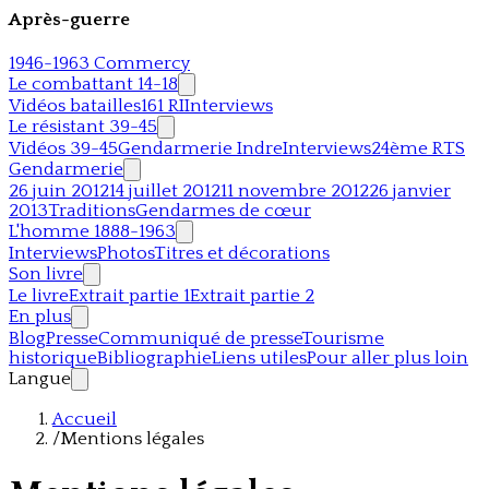
Après-guerre
1946-1963 Commercy
Le combattant 14-18
Vidéos batailles
161 RI
Interviews
Le résistant 39-45
Vidéos 39-45
Gendarmerie Indre
Interviews
24ème RTS
Gendarmerie
26 juin 2012
14 juillet 2012
11 novembre 2012
26 janvier
2013
Traditions
Gendarmes de cœur
L'homme 1888-1963
Interviews
Photos
Titres et décorations
Son livre
Le livre
Extrait partie 1
Extrait partie 2
En plus
Blog
Presse
Communiqué de presse
Tourisme
historique
Bibliographie
Liens utiles
Pour aller plus loin
Langue
Accueil
/
Mentions légales