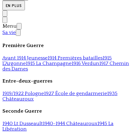
EN PLUS
Menu
Sa vie
Première Guerre
Avant 1914 Jeunesse
1914 Premières batailles
1915
L'Argonne
1915 La Champagne
1916 Verdun
1917 Chemin
des Dames
Entre-deux-guerres
1919/1922 Pologne
1927 École de gendarmerie
1935
Châteauroux
Seconde Guerre
1940 Lt Dusseault
1940-1944 Châteauroux
1945 La
Libération